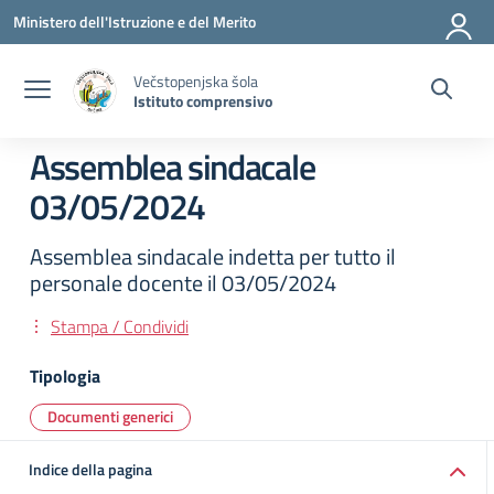
Vai ai contenuti
Vai al menu di navigazione
Vai al footer
Ministero dell'Istruzione e del Merito
Večstopenjska šola
Istituto comprensivo
Assemblea sindacale
03/05/2024
Assemblea sindacale indetta per tutto il
personale docente il 03/05/2024
Stampa / Condividi
Tipologia
Documenti generici
Indice della pagina