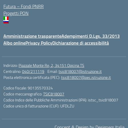
Futura – Fondi PNRR
Progetti PON
Amministrazione trasparente
Adempimenti D.Lgs. 33/2013
Albo online
Privacy Policy
Dichiarazione di accessibilità
Indirizzo:
Piazzale Monte Re, 2, 34151 Opicina TS
Centralino:
040/211119
Email:
tsic818007@istruzione.it
Posta elettronica certificata (PEC):
tsic818007@pec.istruzione.it
Codice fiscale: 90135570324
Codice meccanografico:
TSIC818007
Codice Indice delle Pubbliche Amministrazioni (IPA): istsc_tsic818007
Codice unico di fatturazione (CUF): UFDLZU
Concept & Design by Designers Italia