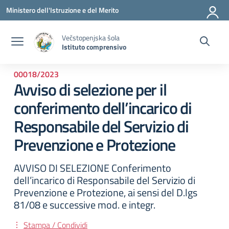
Vai ai contenuti
Vai al menu di navigazione
Vai al footer
Ministero dell'Istruzione e del Merito
Večstopenjska šola
Istituto comprensivo
00018/2023
Avviso di selezione per il
conferimento dell’incarico di
Responsabile del Servizio di
Prevenzione e Protezione
AVVISO DI SELEZIONE Conferimento
dell’incarico di Responsabile del Servizio di
Prevenzione e Protezione, ai sensi del D.lgs
81/08 e successive mod. e integr.
Stampa / Condividi