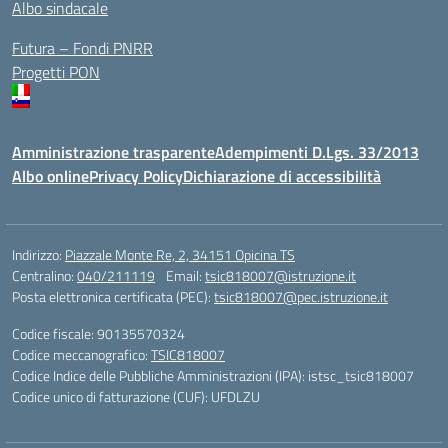
Albo sindacale
Futura – Fondi PNRR
Progetti PON
Amministrazione trasparente
Adempimenti D.Lgs. 33/2013
Albo online
Privacy Policy
Dichiarazione di accessibilità
Indirizzo:
Piazzale Monte Re, 2, 34151 Opicina TS
Centralino:
040/211119
Email:
tsic818007@istruzione.it
Posta elettronica certificata (PEC):
tsic818007@pec.istruzione.it
Codice fiscale: 90135570324
Codice meccanografico:
TSIC818007
Codice Indice delle Pubbliche Amministrazioni (IPA): istsc_tsic818007
Codice unico di fatturazione (CUF): UFDLZU