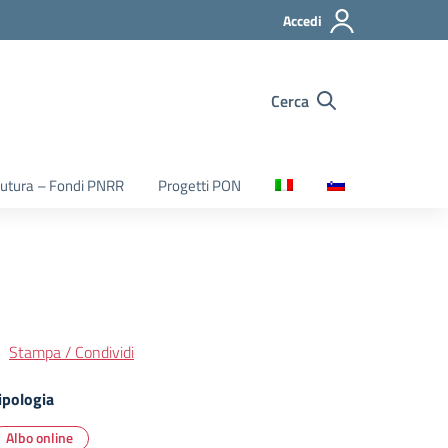
Accedi
Cerca
utura – Fondi PNRR
Progetti PON
Stampa / Condividi
ipologia
Albo online