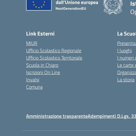
I
Op
Link Esterni
La Scuo
MIUR
Presenta
Ufficio Scolastico Regionale
I luoghi
Ufficio Scolastico Territoriale
I numeri 
Scuola in Chiaro
Le carte 
Iscrizioni On Line
Organizz
Invalsi
La storia
Comune
Amministrazione trasparente
Adempimenti D.Lgs. 3