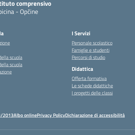
stituto comprensivo
icina - Opčine
la
I Servizi
zione
Personale scolastico
Famiglie e studenti
della scuola
Percorsi di studio
della scuola
Didattica
azione
Offerta formativa
Le schede didattiche
I progetti delle classi
3/2013
Albo online
Privacy Policy
Dichiarazione di accessibilità