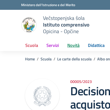
Vai ai contenuti
Vai al menu di navigazione
Vai al footer
Ministero dell'Istruzione e del Merito
Večstopenjska šola
Istituto comprensivo
Opicina - Opčine
Scuola
Servizi
Novità
Didattica
Home
Scuola
Le carte della scuola
Albo on
00005/2023
Decision
acquisto