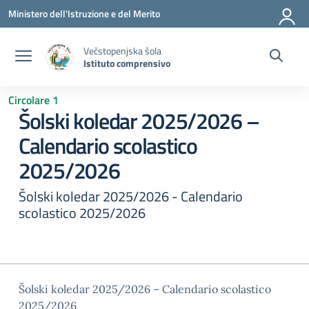
Vai ai contenuti
Vai al menu di navigazione
Vai al footer
Ministero dell'Istruzione e del Merito
Večstopenjska šola
Istituto comprensivo
Circolare 1
Šolski koledar 2025/2026 –
Calendario scolastico
2025/2026
Šolski koledar 2025/2026 - Calendario
scolastico 2025/2026
Šolski koledar 2025/2026 – Calendario scolastico
2025/2026