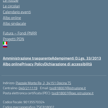
Le notizie
Le circolari
Calendario eventi
Albo online
Albo sindacale
Futura – Fondi PNRR
Progetti PON
Amministrazione trasparente
Adempimenti D.Lgs. 33/2013
Albo online
Privacy Policy
Dichiarazione di accessibilità
Indirizzo:
Piazzale Monte Re, 2, 34151 Opicina TS
Centralino:
040/211119
Email:
tsic818007@istruzione.it
Posta elettronica certificata (PEC):
tsic818007@pec.istruzione.it
Codice fiscale: 90135570324
Codice meccanografico:
TSIC818007