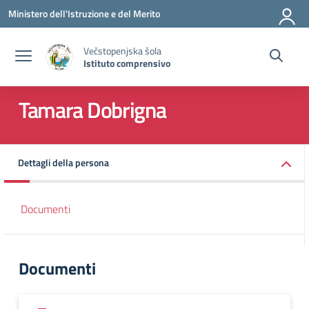
Vai ai contenuti
Vai al menu di navigazione
Vai al footer
Ministero dell'Istruzione e del Merito
Večstopenjska šola
Istituto comprensivo
Tamara Dobrigna
Dettagli della persona
Documenti
Documenti