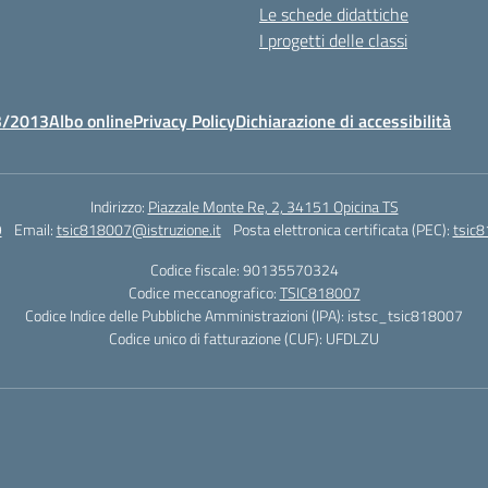
Le schede didattiche
I progetti delle classi
3/2013
Albo online
Privacy Policy
Dichiarazione di accessibilità
Indirizzo:
Piazzale Monte Re, 2, 34151 Opicina TS
9
Email:
tsic818007@istruzione.it
Posta elettronica certificata (PEC):
tsic8
Codice fiscale: 90135570324
Codice meccanografico:
TSIC818007
Codice Indice delle Pubbliche Amministrazioni (IPA): istsc_tsic818007
Codice unico di fatturazione (CUF): UFDLZU