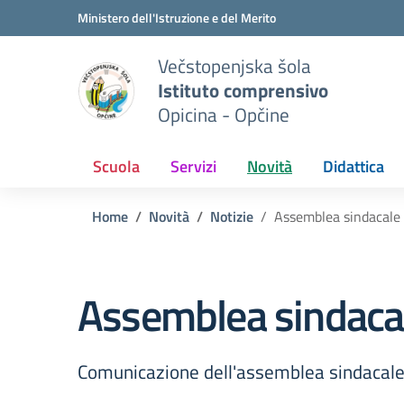
Vai ai contenuti
Vai al menu di navigazione
Vai al footer
Ministero dell'Istruzione e del Merito
Večstopenjska šola
Istituto comprensivo
Opicina - Opčine
Scuola
Servizi
Novità
Didattica
Home
Novità
Notizie
Assemblea sindacal
Assemblea sindac
Comunicazione dell'assemblea sindacale 