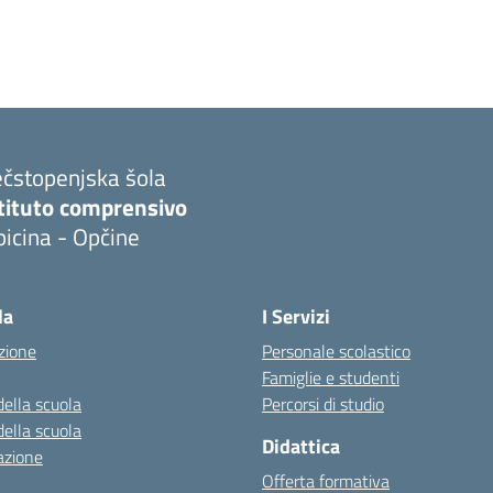
ečstopenjska šola
stituto comprensivo
icina - Opčine
la
I Servizi
zione
Personale scolastico
Famiglie e studenti
della scuola
Percorsi di studio
della scuola
Didattica
azione
Offerta formativa