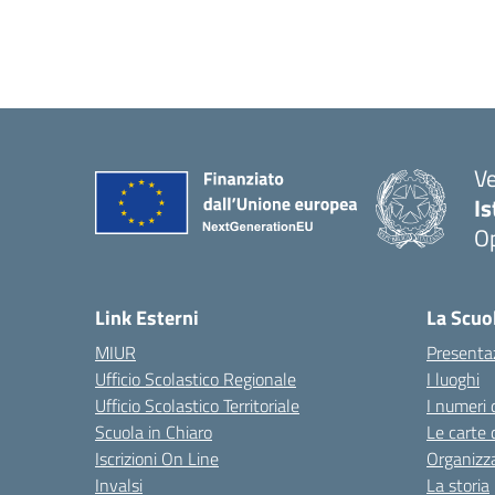
V
I
Op
Link Esterni
La Scuo
MIUR
Presenta
Ufficio Scolastico Regionale
I luoghi
Ufficio Scolastico Territoriale
I numeri 
Scuola in Chiaro
Le carte 
Iscrizioni On Line
Organizz
Invalsi
La storia