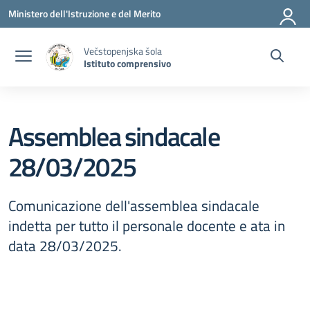
Vai ai contenuti
Vai al menu di navigazione
Vai al footer
Ministero dell'Istruzione e del Merito
Večstopenjska šola
Istituto comprensivo
Assemblea sindacale
28/03/2025
Comunicazione dell'assemblea sindacale
indetta per tutto il personale docente e ata in
data 28/03/2025.