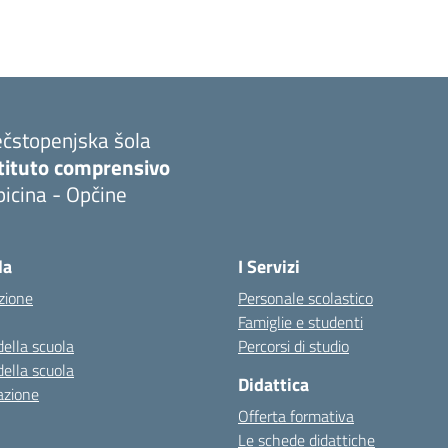
ečstopenjska šola
stituto comprensivo
icina - Opčine
la
I Servizi
zione
Personale scolastico
Famiglie e studenti
della scuola
Percorsi di studio
della scuola
Didattica
azione
Offerta formativa
Le schede didattiche