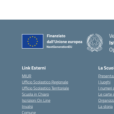
V
I
Op
Link Esterni
La Scuo
MIUR
Presenta
Ufficio Scolastico Regionale
I luoghi
Ufficio Scolastico Territoriale
I numeri 
Scuola in Chiaro
Le carte 
Iscrizioni On Line
Organizz
Invalsi
La storia
Comune