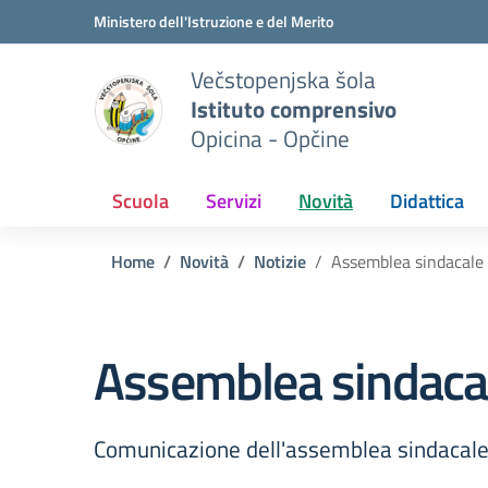
Vai ai contenuti
Vai al menu di navigazione
Vai al footer
Ministero dell'Istruzione e del Merito
Večstopenjska šola
Istituto comprensivo
Opicina - Opčine
Scuola
Servizi
Novità
Didattica
Home
Novità
Notizie
Assemblea sindacal
Assemblea sindac
Comunicazione dell'assemblea sindacale 