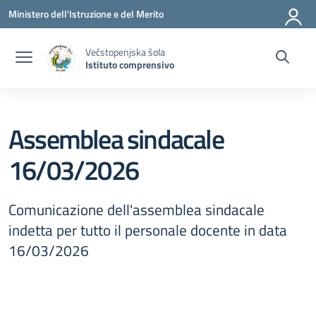
Vai ai contenuti
Vai al menu di navigazione
Vai al footer
Ministero dell'Istruzione e del Merito
Večstopenjska šola
Istituto comprensivo
Assemblea sindacale
16/03/2026
Comunicazione dell'assemblea sindacale
indetta per tutto il personale docente in data
16/03/2026